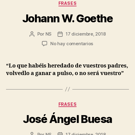
Categorías
FRASES
Johann W. Goethe
Por
NS
17 diciembre, 2018
Autor
Fecha
de
de
en
No hay comentarios
la
la
Johann
entrada
entrada
W.
Goethe
“Lo que habéis heredado de vuestros padres,
volvedlo a ganar a pulso, o no será vuestro”
Categorías
FRASES
José Ángel Buesa
Por
NS
17 diciembre, 2018
Autor
Fecha