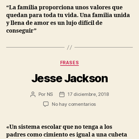
“La familia proporciona unos valores que
quedan para toda tu vida. Una familia unida
y llena de amor es un lujo difícil de
conseguir”
Categorías
FRASES
Jesse Jackson
Por
NS
17 diciembre, 2018
Autor
Fecha
de
de
en
No hay comentarios
la
la
Jesse
entrada
entrada
Jackson
«Un sistema escolar que no tenga a los
padres como cimiento es igual a una cubeta