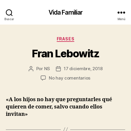
Vida Familiar
Buscar
Menú
Categorías
FRASES
Fran Lebowitz
Por
NS
17 diciembre, 2018
Autor
Fecha
de
de
en
No hay comentarios
la
la
Fran
entrada
entrada
Lebowitz
«A los hijos no hay que preguntarles qué
quieren de comer, salvo cuando ellos
invitan»