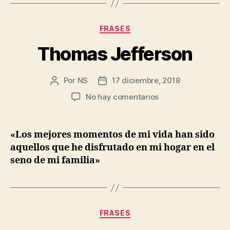
Categorías
FRASES
Thomas Jefferson
Por
NS
17 diciembre, 2018
Autor
Fecha
de
de
en
No hay comentarios
la
la
Thomas
entrada
entrada
Jefferson
«Los mejores momentos de mi vida han sido
aquellos que he disfrutado en mi hogar en el
seno de mi familia»
Categorías
FRASES