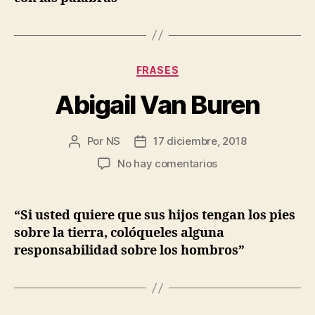
Categorías
FRASES
Abigail Van Buren
Por
NS
17 diciembre, 2018
Autor
Fecha
de
de
en
No hay comentarios
la
la
Abigail
entrada
entrada
Van
Buren
“Si usted quiere que sus hijos tengan los pies
sobre la tierra, colóqueles alguna
responsabilidad sobre los hombros”