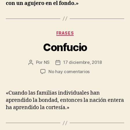
con un agujero en el fondo.»
Categorías
FRASES
Confucio
Por
NS
17 diciembre, 2018
Autor
Fecha
de
de
en
No hay comentarios
la
la
Confucio
entrada
entrada
«Cuando las familias individuales han
aprendido la bondad, entonces la nación entera
ha aprendido la cortesía.»