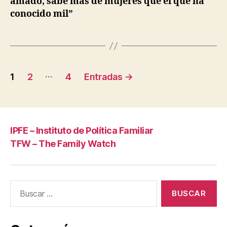
amado, sabe más de mujeres que el que ha
conocido mil”
Paginación
…
1
2
4
Entradas
→
de
entradas
IPFE – Instituto de Política Familiar
TFW – The Family Watch
Buscar: