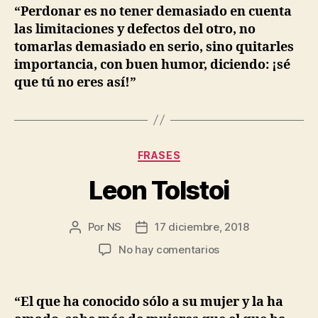
“Perdonar es no tener demasiado en cuenta
las limitaciones y defectos del otro, no
tomarlas demasiado en serio, sino quitarles
importancia, con buen humor, diciendo: ¡sé
que tú no eres así!”
Categorías
FRASES
Leon Tolstoi
Por
NS
17 diciembre, 2018
Autor
Fecha
de
de
en
No hay comentarios
la
la
Leon
entrada
entrada
Tolstoi
“El que ha conocido sólo a su mujer y la ha