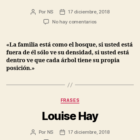
Por
NS
17 diciembre, 2018
Autor
Fecha
de
de
en
No hay comentarios
la
la
Proverbio
entrada
entrada
Africano
«La familia está como el bosque, si usted está
fuera de él sólo ve su densidad, si usted está
dentro ve que cada árbol tiene su propia
posición.»
Categorías
FRASES
Louise Hay
Por
NS
17 diciembre, 2018
Autor
Fecha
de
de