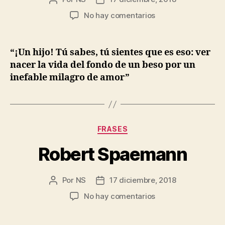
de
de
en
No hay comentarios
la
la
José
entrada
entrada
Ángel
Buesa
“¡Un hijo! Tú sabes, tú sientes que es eso: ver
nacer la vida del fondo de un beso por un
inefable milagro de amor”
Categorías
FRASES
Robert Spaemann
Por
NS
17 diciembre, 2018
Autor
Fecha
de
de
en
No hay comentarios
la
la
Robert
entrada
entrada
Spaemann