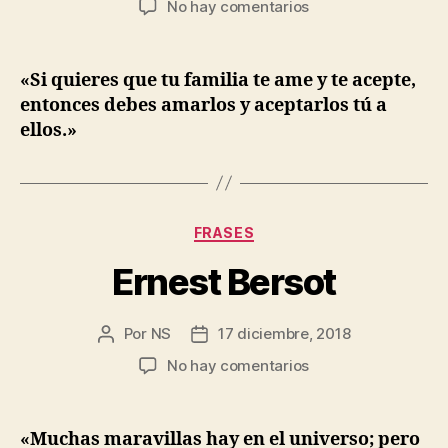
en
No hay comentarios
la
la
Louise
entrada
entrada
Hay
«Si quieres que tu familia te ame y te acepte,
entonces debes amarlos y aceptarlos tú a
ellos.»
Categorías
FRASES
Ernest Bersot
Por
NS
17 diciembre, 2018
Autor
Fecha
de
de
en
No hay comentarios
la
la
Ernest
entrada
entrada
Bersot
«Muchas maravillas hay en el universo; pero