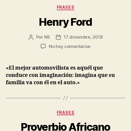
Categorías
FRASES
Henry Ford
Por
NS
17 diciembre, 2018
Autor
Fecha
de
de
en
No hay comentarios
la
la
Henry
entrada
entrada
Ford
«El mejor automovilista es aquél que
conduce con imaginación: imagina que su
familia va con él en el auto.»
Categorías
FRASES
Proverbio Africano