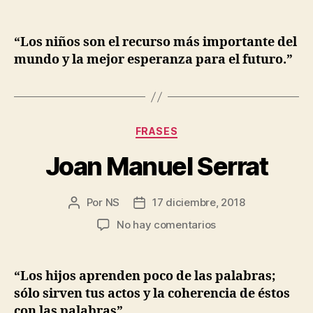
John
entrada
entrada
Fitzgerald
Kennedy
“Los niños son el recurso más importante del
mundo y la mejor esperanza para el futuro.”
Categorías
FRASES
Joan Manuel Serrat
Por
NS
17 diciembre, 2018
Autor
Fecha
de
de
en
No hay comentarios
la
la
Joan
entrada
entrada
Manuel
Serrat
“Los hijos aprenden poco de las palabras;
sólo sirven tus actos y la coherencia de éstos
con las palabras”