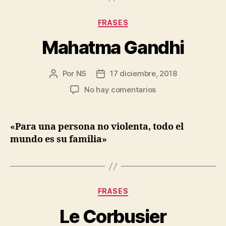
Categorías
FRASES
Mahatma Gandhi
Por
NS
17 diciembre, 2018
Autor
Fecha
de
de
en
No hay comentarios
la
la
Mahatma
entrada
entrada
Gandhi
«Para una persona no violenta, todo el
mundo es su familia»
Categorías
FRASES
Le Corbusier