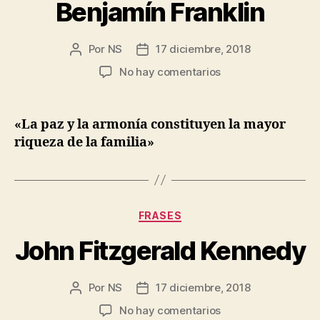
Benjamín Franklin
Por
NS
17 diciembre, 2018
Autor
Fecha
de
de
en
No hay comentarios
la
la
Benjamín
entrada
entrada
Franklin
«La paz y la armonía constituyen la mayor
riqueza de la familia»
Categorías
FRASES
John Fitzgerald Kennedy
Por
NS
17 diciembre, 2018
Autor
Fecha
de
de
en
No hay comentarios
la
la