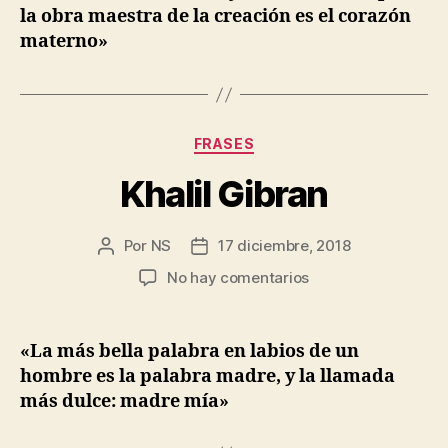
la obra maestra de la creación es el corazón
materno»
Categorías
FRASES
Khalil Gibran
Por
NS
17 diciembre, 2018
Autor
Fecha
de
de
en
No hay comentarios
la
la
Khalil
entrada
entrada
Gibran
«La más bella palabra en labios de un
hombre es la palabra madre, y la llamada
más dulce: madre mía»