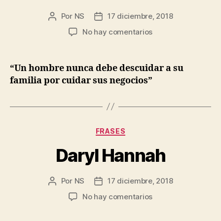
Por
NS
17 diciembre, 2018
Autor
Fecha
de
de
en
No hay comentarios
la
la
Le
entrada
entrada
Corbusier
“Un hombre nunca debe descuidar a su
familia por cuidar sus negocios”
Categorías
FRASES
Daryl Hannah
Por
NS
17 diciembre, 2018
Autor
Fecha
de
de
en
No hay comentarios
la
la
Daryl
entrada
entrada
Hannah