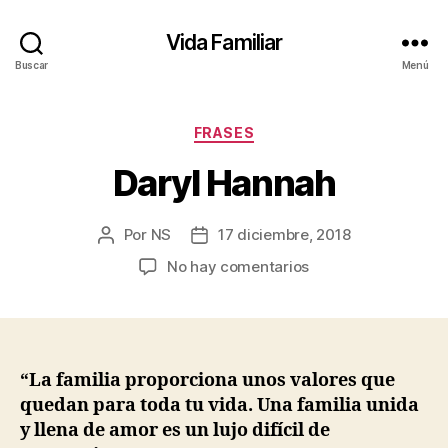
Vida Familiar
Buscar
Menú
Categorías
FRASES
Daryl Hannah
Por
NS
17 diciembre, 2018
Autor
Fecha
de
de
en
No hay comentarios
la
la
Daryl
entrada
entrada
Hannah
“La familia proporciona unos valores que
quedan para toda tu vida. Una familia unida
y llena de amor es un lujo difícil de