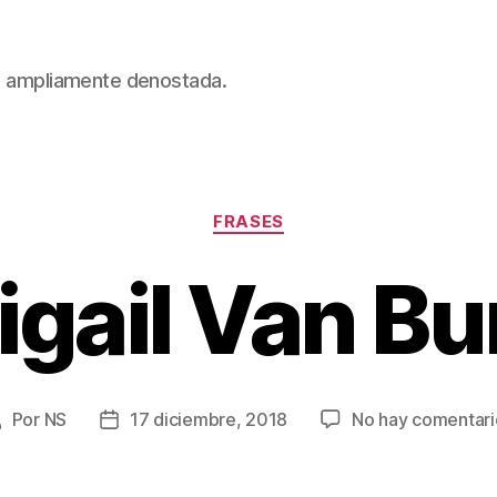
 es ampliamente denostada.
Categorías
FRASES
igail Van Bu
Por
NS
17 diciembre, 2018
No hay comentari
utor
Fecha
de
de
a
la