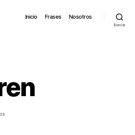
Inicio
Frases
Nosotros
Buscar
ren
en
os
Abigail
Van