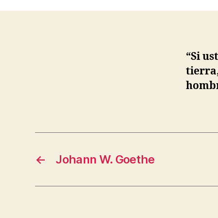
e
“Si us
tierra
homb
←
Johann W. Goethe