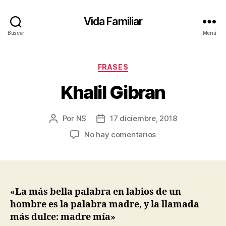
Vida Familiar
Buscar
Menú
Categorías
FRASES
Khalil Gibran
Por
NS
17 diciembre, 2018
Autor
Fecha
de
de
en
No hay comentarios
la
la
Khalil
entrada
entrada
Gibran
«La más bella palabra en labios de un
hombre es la palabra madre, y la llamada
más dulce: madre mía»