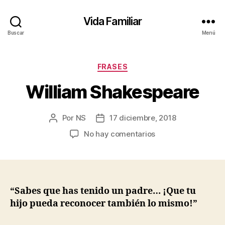
Vida Familiar
Buscar
Menú
Categorías
FRASES
William Shakespeare
Por
NS
17 diciembre, 2018
Autor
Fecha
de
de
en
No hay comentarios
la
la
William
entrada
entrada
Shakespeare
“Sabes que has tenido un padre… ¡Que tu
hijo pueda reconocer también lo mismo!”