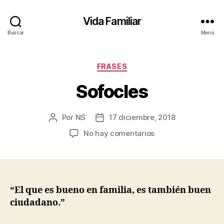
Vida Familiar
Buscar
Menú
Categorías
FRASES
Sofocles
Por
NS
17 diciembre, 2018
Autor
Fecha
de
de
en
No hay comentarios
la
la
Sofocles
entrada
entrada
“El que es bueno en familia, es también buen
ciudadano.”