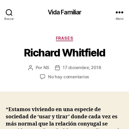
Vida Familiar
Buscar
Menú
Categorías
FRASES
Richard Whitfield
Por
NS
17 diciembre, 2018
Autor
Fecha
de
de
en
No hay comentarios
la
la
Richard
entrada
entrada
Whitfield
“Estamos viviendo en una especie de
sociedad de ‘usar y tirar’ donde cada vez es
más normal que la relación conyugal se