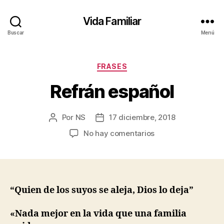
Vida Familiar
Buscar
Menú
Categorías
FRASES
Refrán español
Por
NS
17 diciembre, 2018
Autor
Fecha
de
de
en
No hay comentarios
la
la
Refrán
entrada
entrada
español
“Quien de los suyos se aleja, Dios lo deja”
«
Nada mejor en la vida que una familia