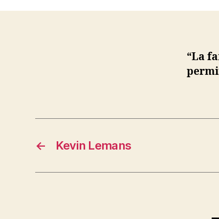
e
“La fa
permit
←
Kevin Lemans