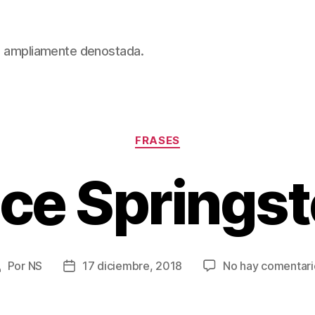
 es ampliamente denostada.
Categorías
FRASES
ce Springs
Por
NS
17 diciembre, 2018
No hay comentari
utor
Fecha
de
de
a
la