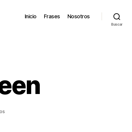
Inicio
Frases
Nosotros
Buscar
teen
en
os
Bruce
Springsteen